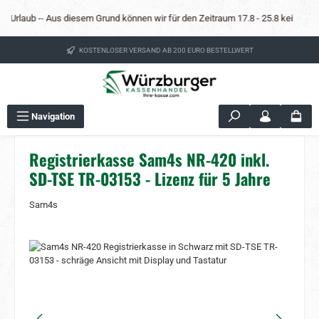
Zum Hauptinhalt springen
 Urlaub -- Aus diesem Grund können wir für den Zeitraum 17.8 - 25.8 keine Mietka
KOSTENLOSER VERSAND AB 200 EURO BESTELLWERT
Navigation
Registrierkasse Sam4s NR-420 inkl.
SD-TSE TR-03153 - Lizenz für 5 Jahre
Sam4s
Bildergalerie überspringen