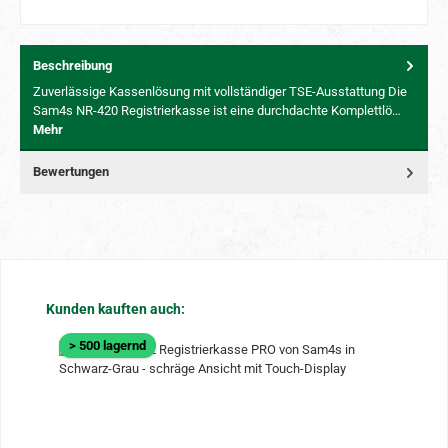
Beschreibung
Zuverlässige Kassenlösung mit vollständiger TSE-Ausstattung Die
Sam4s NR-420 Registrierkasse ist eine durchdachte Komplettlö…
Mehr
Bewertungen
Produktgalerie überspringen
Kunden kauften auch:
> 500 lagernd