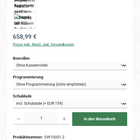
Regulärer Preis:
658,99 €
Preise exkl. MwSt. zzgl. Versandkosten
auswählen
Bonrollen
auswählen
Programmierung
auswählen
Schublade
Produkt Anzahl: Gib den gewünschten Wert ein oder benutze die Schaltflächen um 
In den Warenkorb
Produktnummer:
SW10001.2