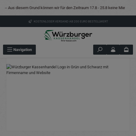
Zum Hauptinhalt springen
 Aus diesem Grund können wir für den Zeitraum 17.8 - 25.8 keine Mietkassen anbie
KOSTENLOSER VERSAND AB 200 EURO BESTELLWERT
Navigation