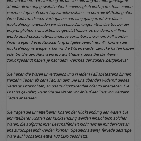
eine andere Art der Lieferung als die von uns angebotene, günstigste
Standardlieferung gewählt haben), unverzüglich und spätestens binnen
vierzehn Tagen ab dem Tag zurückzuzahlen, an dem die Mitteilung über
Ihren Widerruf dieses Vertrags bei uns eingegangen ist. Für diese
Rückzahlung verwenden wir dasselbe Zahlungsmittel, das Sie bei der
ursprünglichen Transaktion eingesetzt haben, es sei denn, mit Ihnen
wurde ausdrücklich etwas anderes vereinbart; in keinem Fall werden
Ihnen wegen dieser Rückzahlung Entgelte berechnet. Wir können die
Rückzahlung verweigern, bis wir die Waren wieder zurückerhalten haben
oder bis Sie den Nachweis erbracht haben, dass Sie die Waren
zurückgesandt haben, je nachdem, welches der frühere Zeitpunkt ist.
Sie haben die Waren unverzüglich und in jedem Fall spätestens binnen
vierzehn Tagen ab dem Tag, an dem Sie uns über den Widerruf dieses
Vertrags unterrichten, an uns zurückzusenden oder zu übergeben. Die
Frist ist gewahrt, wenn Sie die Waren vor Ablauf der Frist von vierzehn
Tagen absenden.
Sie tragen die unmittelbaren Kosten der Rücksendung der Waren. Die
unmittelbaren Kosten der Rücksendung werden hinsichtlich solcher
Waren, die aufgrund ihrer Beschaffenheit nicht normal mit der Post an
uns zurückgesandt werden können (Speditionsware), für jede derartige
Ware auf höchstens etwa 100 Euro geschätzt.