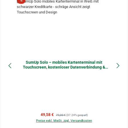
%
SumUp Solo – mobiles Kartenterminal mit
Touchscreen, kostenloser Datenverbindung &
schneller Auszahlung, nur für Deutschland
Verkaufspreis:
Regulärer Preis:
49,58 €
79,00 €
(37.24% gespart)
Preise exkl. MwSt. zzgl. Versandkosten