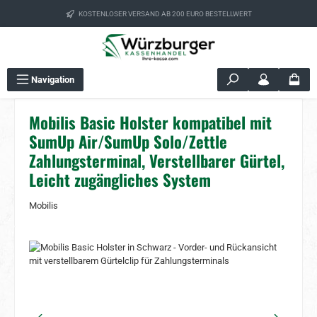
Zum Hauptinhalt springen
KOSTENLOSER VERSAND AB 200 EURO BESTELLWERT
Navigation
Mobilis Basic Holster kompatibel mit
SumUp Air/SumUp Solo/Zettle
Zahlungsterminal, Verstellbarer Gürtel,
Leicht zugängliches System
Mobilis
Bildergalerie überspringen