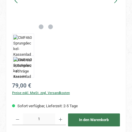
Regulärer Preis:
79,00 €
Preise exkl. MwSt. zzgl. Versandkosten
Sofort verfügbar, Lieferzeit: 2-5 Tage
Produkt Anzahl: Gib den gewünschten Wert ein oder benutze die Schaltflächen um 
In den Warenkorb