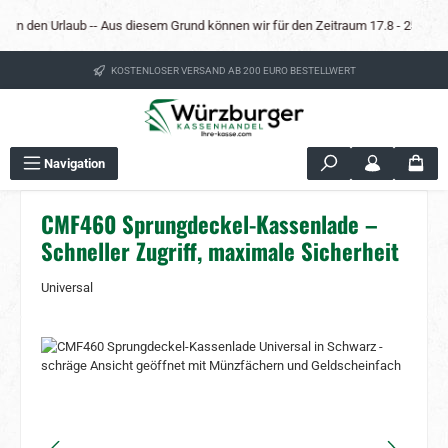
Zum Hauptinhalt springen
n in den Urlaub -- Aus diesem Grund können wir für den Zeitraum 17.8 - 25.8 kein
KOSTENLOSER VERSAND AB 200 EURO BESTELLWERT
Navigation
CMF460 Sprungdeckel-Kassenlade –
Schneller Zugriff, maximale Sicherheit
Universal
Bildergalerie überspringen