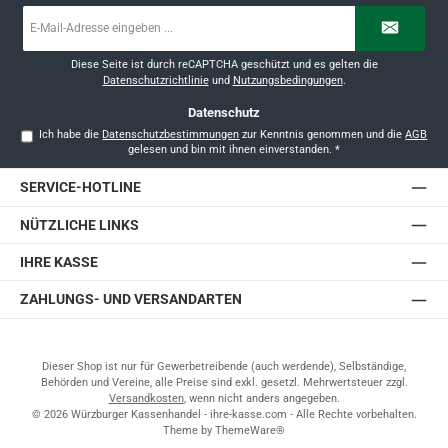
E-
Mail-
Adresse
*
Diese Seite ist durch reCAPTCHA geschützt und es gelten die
Datenschutzrichtlinie
und
Nutzungsbedingungen
.
Datenschutz
Ich habe die
Datenschutzbestimmungen
zur Kenntnis genommen und die
AGB
gelesen und bin mit ihnen einverstanden.
*
SERVICE-HOTLINE
NÜTZLICHE LINKS
IHRE KASSE
ZAHLUNGS- UND VERSANDARTEN
Dieser Shop ist nur für Gewerbetreibende (auch werdende), Selbständige,
Behörden und Vereine, alle Preise sind exkl. gesetzl. Mehrwertsteuer zzgl.
Versandkosten
, wenn nicht anders angegeben.
© 2026 Würzburger Kassenhandel - ihre-kasse.com - Alle Rechte vorbehalten.
Theme by
ThemeWare®