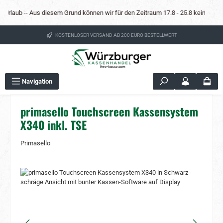
Zum Hauptinhalt springen
Urlaub -- Aus diesem Grund können wir für den Zeitraum 17.8 - 25.8 keine Mietkas
KOSTENLOSER VERSAND AB 200 EURO BESTELLWERT
Navigation
primasello Touchscreen Kassensystem
X340 inkl. TSE
Primasello
Bildergalerie überspringen