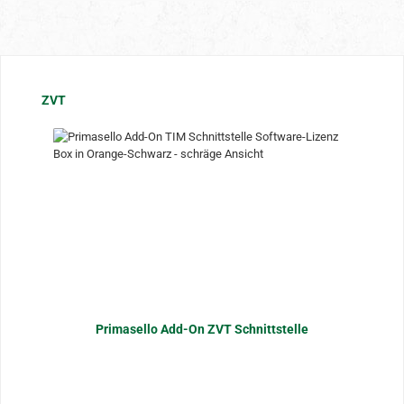
Produktgalerie überspringen
ZVT
Primasello Add-On ZVT Schnittstelle