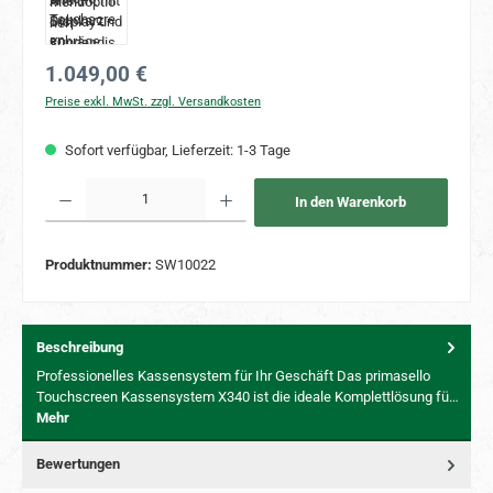
Regulärer Preis:
1.049,00 €
Preise exkl. MwSt. zzgl. Versandkosten
Sofort verfügbar, Lieferzeit: 1-3 Tage
Produkt Anzahl: Gib den gewünschten Wert ein oder benutze die Schaltflächen um 
In den Warenkorb
Produktnummer:
SW10022
Beschreibung
Professionelles Kassensystem für Ihr Geschäft Das primasello
Touchscreen Kassensystem X340 ist die ideale Komplettlösung fü…
Mehr
Bewertungen