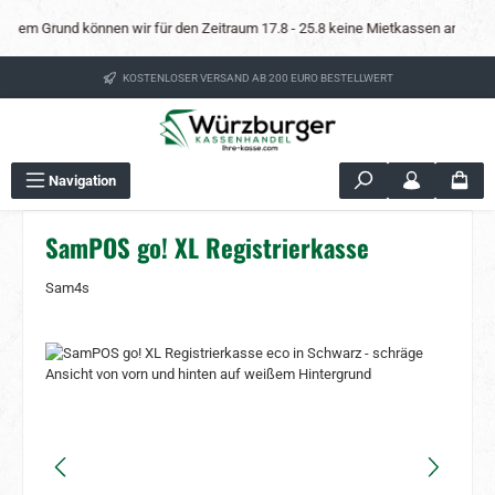
Zum Hauptinhalt springen
esem Grund können wir für den Zeitraum 17.8 - 25.8 keine Mietkassen anbieten und
KOSTENLOSER VERSAND AB 200 EURO BESTELLWERT
Navigation
SamPOS go! XL Registrierkasse
Sam4s
Bildergalerie überspringen