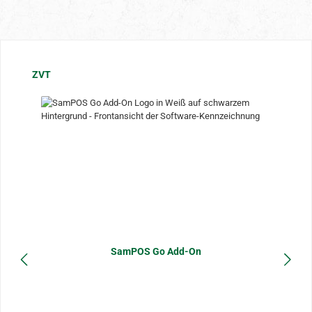
Produktgalerie überspringen
ZVT
SamPOS Go Add-On