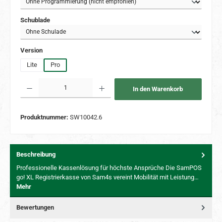
auswählen
Schublade
auswählen
Version
Lite
Pro
Produkt Anzahl: Gib den gewünschten Wert ein oder benutze die Schaltflächen um 
In den Warenkorb
Produktnummer:
SW10042.6
Beschreibung
Professionelle Kassenlösung für höchste Ansprüche Die SamPOS
go! XL Registrierkasse von Sam4s vereint Mobilität mit Leistung…
Mehr
Bewertungen