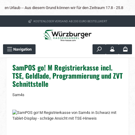
Zum Hauptinhalt springen
 den Urlaub -- Aus diesem Grund können wir für den Zeitraum 17.8 - 25.8 keine Mi
KOSTENLOSER VERSAND AB 200 EURO BESTELLWERT
Navigation
SamPOS go! M Registrierkasse incl.
TSE, Geldlade, Programmierung und ZVT
Schnittstelle
Sam4s
Bildergalerie überspringen