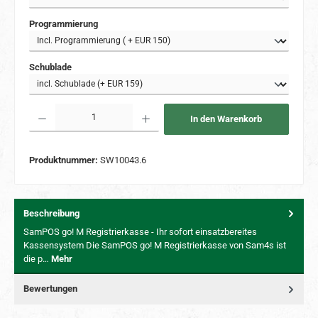
auswählen
Programmierung
auswählen
Schublade
Produkt Anzahl: Gib den gewünschten Wert ein oder benutze die Schaltflächen um 
In den Warenkorb
Produktnummer:
SW10043.6
Beschreibung
SamPOS go! M Registrierkasse - Ihr sofort einsatzbereites
Kassensystem Die SamPOS go! M Registrierkasse von Sam4s ist
die p…
Mehr
Bewertungen