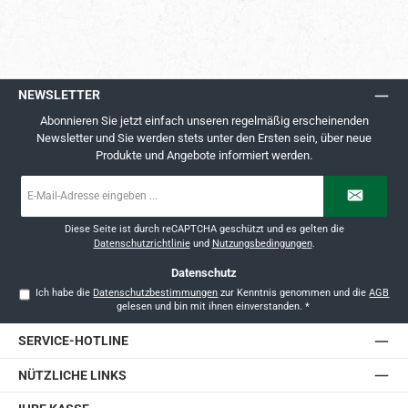
NEWSLETTER
Abonnieren Sie jetzt einfach unseren regelmäßig erscheinenden
Newsletter und Sie werden stets unter den Ersten sein, über neue
Produkte und Angebote informiert werden.
E-
Mail-
Adresse
*
Diese Seite ist durch reCAPTCHA geschützt und es gelten die
Datenschutzrichtlinie
und
Nutzungsbedingungen
.
Datenschutz
Ich habe die
Datenschutzbestimmungen
zur Kenntnis genommen und die
AGB
gelesen und bin mit ihnen einverstanden.
*
SERVICE-HOTLINE
NÜTZLICHE LINKS