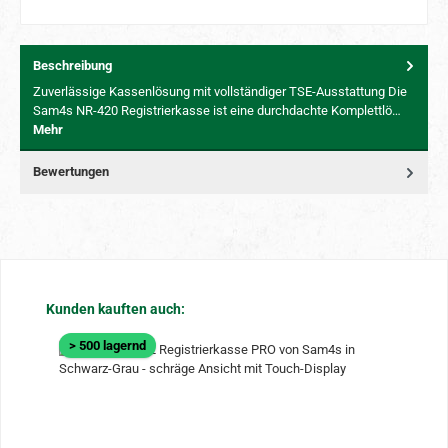
Beschreibung
Zuverlässige Kassenlösung mit vollständiger TSE-Ausstattung Die
Sam4s NR-420 Registrierkasse ist eine durchdachte Komplettlö…
Mehr
Bewertungen
Produktgalerie überspringen
Kunden kauften auch:
> 500 lagernd