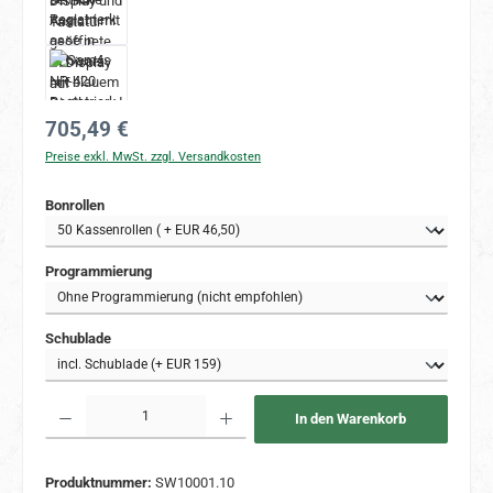
Regulärer Preis:
705,49 €
Preise exkl. MwSt. zzgl. Versandkosten
auswählen
Bonrollen
auswählen
Programmierung
auswählen
Schublade
Produkt Anzahl: Gib den gewünschten Wert ein oder benutze die Schaltflächen um 
In den Warenkorb
Produktnummer:
SW10001.10