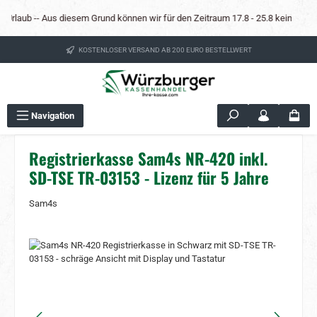
Zum Hauptinhalt springen
Urlaub -- Aus diesem Grund können wir für den Zeitraum 17.8 - 25.8 keine Mietkas
KOSTENLOSER VERSAND AB 200 EURO BESTELLWERT
Navigation
Registrierkasse Sam4s NR-420 inkl.
SD-TSE TR-03153 - Lizenz für 5 Jahre
Sam4s
Bildergalerie überspringen