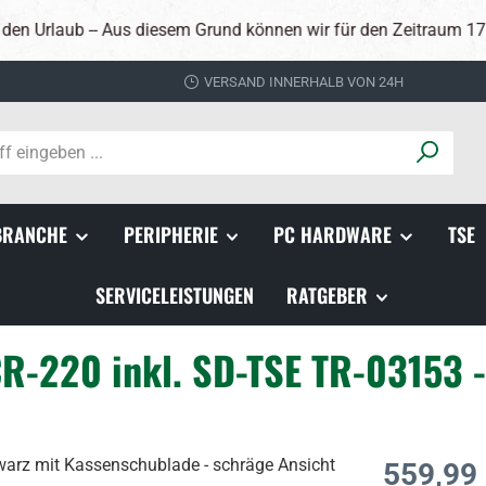
sem Grund können wir für den Zeitraum 17.8 - 25.8 keine Mietkass
VERSAND INNERHALB VON 24H
BRANCHE
PERIPHERIE
PC HARDWARE
TSE
SERVICELEISTUNGEN
RATGEBER
-220 inkl. SD-TSE TR-03153 - 
Regulärer Prei
559,99