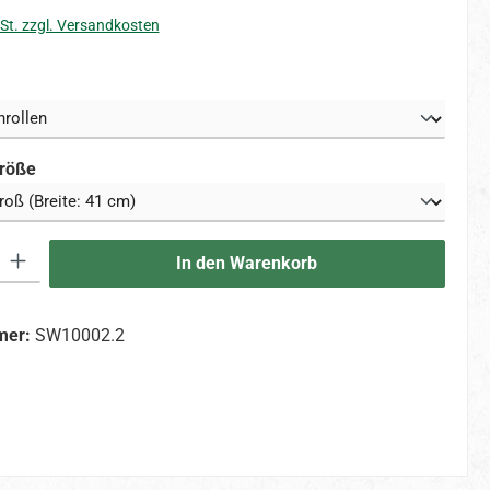
St. zzgl. Versandkosten
wählen
auswählen
röße
 Gib den gewünschten Wert ein oder benutze die Schaltflächen um die An
In den Warenkorb
mer:
SW10002.2