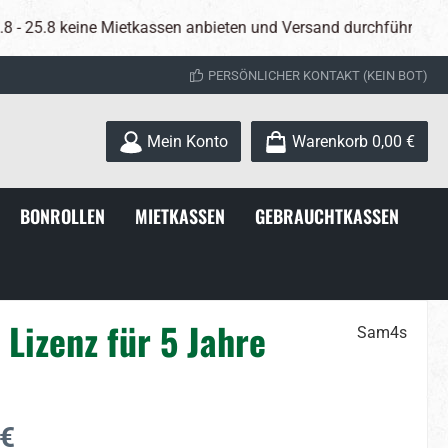
en anbieten und Versand durchführen! !!Sharp stellt nun auch die
PERSÖNLICHER KONTAKT (KEIN BOT)
Mein Konto
Warenkorb
0,00 €
BONROLLEN
MIETKASSEN
GEBRAUCHTKASSEN
Lizenz für 5 Jahre
Sam4s
s:
 €