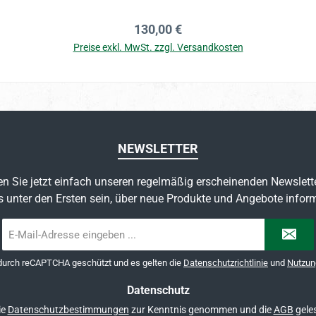
uerung für Ihr Personal Steuereinstellungen: Korrekte Konfigur
Regulärer Preis:
130,00 €
 Optimierte Abläufe: Perfekt auf Ihre Arbeitsweise zugeschnit
Preise exkl. MwSt. zzgl. Versandkosten
iguriertes System Für welche Branchen? Unsere Programmierungsleistung richtet sich
In den Warenkorb
elle Einrichtung und Konfiguration durch unsere Techniker 4. T
nelle Programmierung? Moderne Kassensysteme wie SAMPOS Go,
ionsumfang. Die korrekte Konfiguration erfordert jedoch Fachwi
NEWSLETTER
g an alle Vorteile Ihres Kassensystems optimal nutzen können. Investieren Sie in
ierung und Konfiguration. Hardware
n Sie jetzt einfach unseren regelmäßig erscheinenden Newslett
und Software sind nicht im Preis enthalten.
s unter den Ersten sein, über neue Produkte und Angebote inform
E-
Mail-
Adresse
 durch reCAPTCHA geschützt und es gelten die
Datenschutzrichtlinie
und
Nutzun
*
Datenschutz
ie
Datenschutzbestimmungen
zur Kenntnis genommen und die
AGB
geles