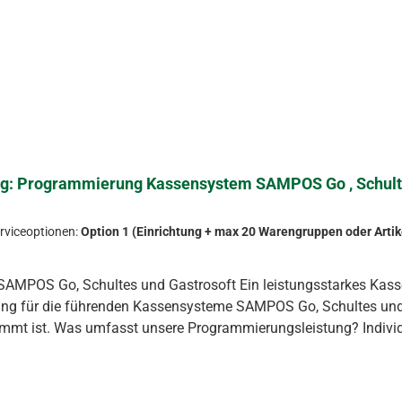
ng: Programmierung Kassensystem SAMPOS Go , Schulte
rviceoptionen:
Option 1 (Einrichtung + max 20 Warengruppen oder Artik
ungsstarkes Kassensystem ist nur so gut wie seine Konfiguration. Mit
ng für die führenden Kassensysteme SAMPOS Go, Schultes und Ga
assung aller relevanten
ten-Einrichtung: Professionelle Pflege Ihrer Produktdatenbank 
Gastronomie Bonierungslayouts: Einrichtung benutzerfreundlicher
ltung und weiteren Systemen Druckereinrichtung: Konfiguration