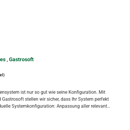
s , Gastrosoft
el)
strosoft stellen wir sicher, dass Ihr System perfekt
mit Preisen, Kategorien und Beschreibungen Tischplan-
 Oberflächen für schnelles Arbeiten Schnittstellen-
 von Bondrucker, Küchendrucker und Etikettendrucker