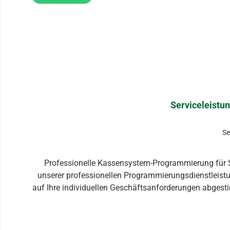
Serviceleistu
Se
Professionelle Kassensystem-Programmierung für SAMPOS Go, Schultes und Gastrosoft Ein leist
unserer professionellen Programmierungsdienstleistu
auf Ihre individuellen Geschäftsanforderungen abgestimmt ist. Was umfasst unsere Programmierungsleistung? Individuelle Systemkonfiguration: Anp
Einstellungen an Ihre Betriebsabläufe Artikelstammda
Gestaltung: Übersichtliche Raumaufteilung für die 
Integration: Anbindung von Warenwirtschaft, Buchha