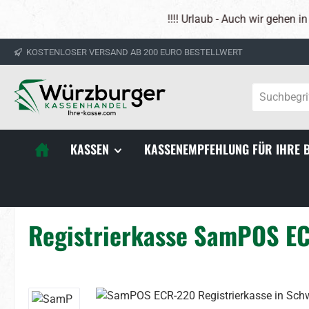
 Hauptinhalt springen
Zur Suche springen
Zur Hauptnavigation springen
!!!! Urlaub - Auch wir gehen in den Urlaub -- Aus die
KOSTENLOSER VERSAND AB 200 EURO BESTELLWERT
KASSEN
KASSENEMPFEHLUNG FÜR IHRE 
Registrierkasse SamPOS ECR
Bildergalerie überspringen