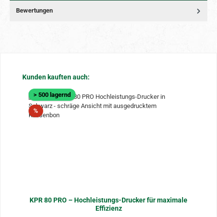
Bewertungen
Produktgalerie überspringen
Kunden kauften auch:
> 500 lagernd
Rabatt
%
KPR 80 PRO – Hochleistungs-Drucker für maximale
Effizienz