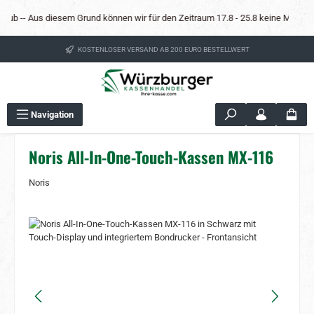
Zum Hauptinhalt springen
b -- Aus diesem Grund können wir für den Zeitraum 17.8 - 25.8 keine Mietkassen a
KOSTENLOSER VERSAND AB 200 EURO BESTELLWERT
Navigation
Noris All-In-One-Touch-Kassen MX-116
Noris
Bildergalerie überspringen