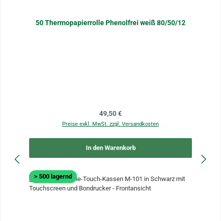
50 Thermopapierrolle Phenolfrei weiß 80/50/12
Regulärer Preis:
49,50 €
Preise exkl. MwSt. zzgl. Versandkosten
In den Warenkorb
> 500 lagernd