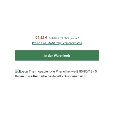
Verkaufspreis:
Regulärer Preis:
92,43 €
120,00 €
(22.97% gespart)
Preise exkl. MwSt. zzgl. Versandkosten
In den Warenkorb