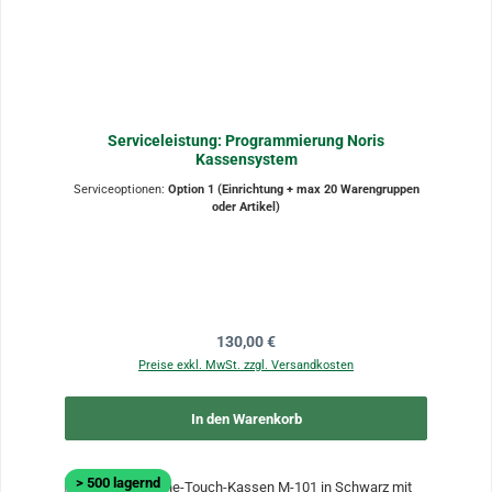
Serviceleistung: Programmierung Noris
Kassensystem
Serviceoptionen:
Option 1 (Einrichtung + max 20 Warengruppen
oder Artikel)
Regulärer Preis:
130,00 €
Preise exkl. MwSt. zzgl. Versandkosten
In den Warenkorb
> 500 lagernd