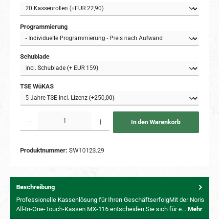
auswählen
Programmierung
auswählen
Schublade
auswählen
TSE WüKAS
Produkt Anzahl: Gib den gewünschten Wert ein oder benutze die Schaltflächen um 
In den Warenkorb
Produktnummer:
SW10123.29
Beschreibung
Professionelle Kassenlösung für Ihren GeschäftserfolgMit der Noris
All-In-One-Touch-Kassen MX-116 entscheiden Sie sich für e…
Mehr