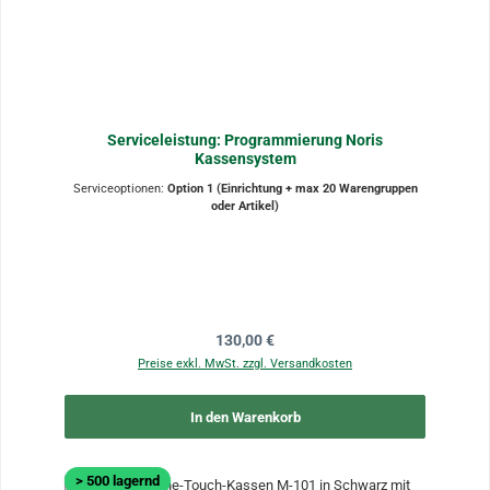
Serviceleistung: Programmierung Noris
Kassensystem
Serviceoptionen:
Option 1 (Einrichtung + max 20 Warengruppen
oder Artikel)
Regulärer Preis:
130,00 €
Preise exkl. MwSt. zzgl. Versandkosten
In den Warenkorb
> 500 lagernd