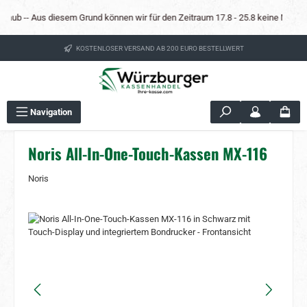
Zum Hauptinhalt springen
ub -- Aus diesem Grund können wir für den Zeitraum 17.8 - 25.8 keine Mietkassen 
KOSTENLOSER VERSAND AB 200 EURO BESTELLWERT
Navigation
Noris All-In-One-Touch-Kassen MX-116
Noris
Bildergalerie überspringen