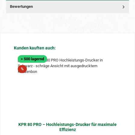
Bewertungen
Produktgalerie überspringen
Kunden kauften auch:
> 500 lagernd
Rabatt
%
KPR 80 PRO – Hochleistungs-Drucker für maximale
Effizienz