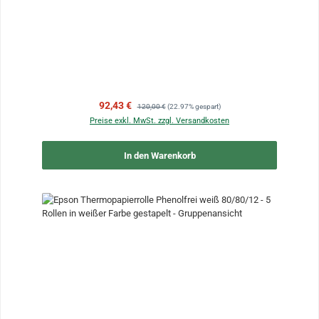
Verkaufspreis:
Regulärer Preis:
92,43 €
120,00 €
(22.97% gespart)
Preise exkl. MwSt. zzgl. Versandkosten
In den Warenkorb