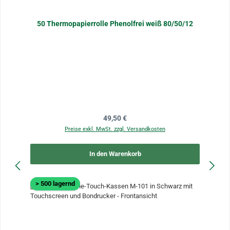
50 Thermopapierrolle Phenolfrei weiß 80/50/12
Regulärer Preis:
49,50 €
Preise exkl. MwSt. zzgl. Versandkosten
In den Warenkorb
> 500 lagernd