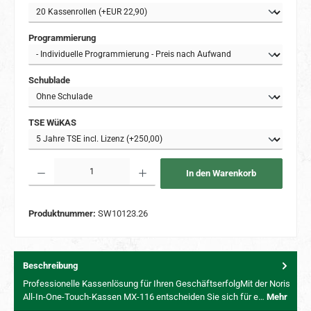
auswählen
Programmierung
auswählen
Schublade
auswählen
TSE WüKAS
Produkt Anzahl: Gib den gewünschten Wert ein oder benutze die Schaltflächen um 
In den Warenkorb
Produktnummer:
SW10123.26
Beschreibung
Professionelle Kassenlösung für Ihren GeschäftserfolgMit der Noris
All-In-One-Touch-Kassen MX-116 entscheiden Sie sich für e…
Mehr