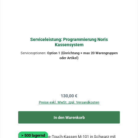
Serviceleistung: Programmierung Noris
Kassensystem
Serviceoptionen:
Option 1 (Einrichtung + max 20 Warengruppen
oder Artikel)
Regulärer Preis:
130,00 €
Preise exkl. MwSt. zzgl. Versandkosten
In den Warenkorb
> 500 lagernd