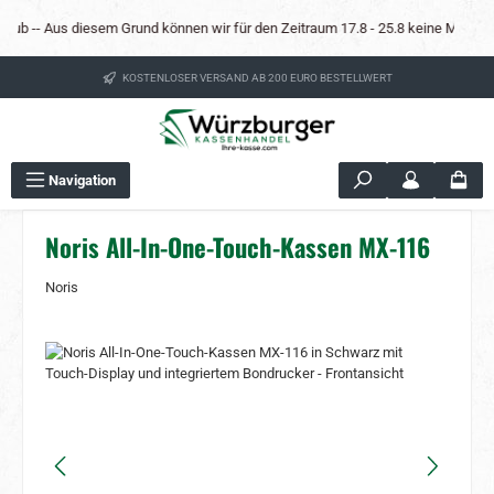
Zum Hauptinhalt springen
b -- Aus diesem Grund können wir für den Zeitraum 17.8 - 25.8 keine Mietkassen a
KOSTENLOSER VERSAND AB 200 EURO BESTELLWERT
Navigation
Noris All-In-One-Touch-Kassen MX-116
Noris
Bildergalerie überspringen