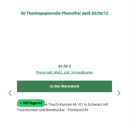
50 Thermopapierrolle Phenolfrei weiß 80/50/12
Regulärer Preis:
49,50 €
Preise exkl. MwSt. zzgl. Versandkosten
In den Warenkorb
> 500 lagernd