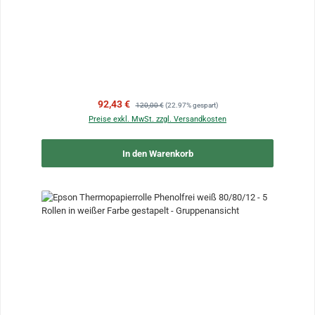
Verkaufspreis:
Regulärer Preis:
92,43 €
120,00 €
(22.97% gespart)
Preise exkl. MwSt. zzgl. Versandkosten
In den Warenkorb