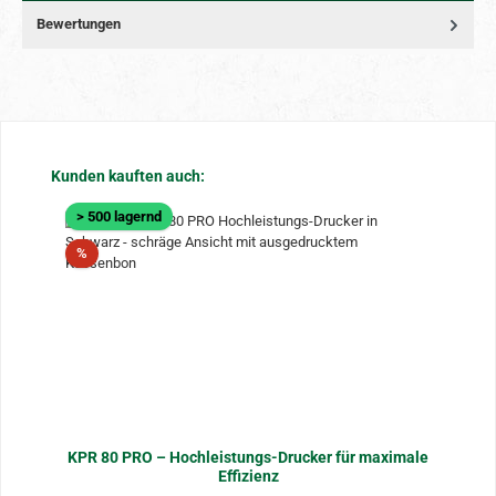
Bewertungen
Produktgalerie überspringen
Kunden kauften auch:
> 500 lagernd
Rabatt
%
KPR 80 PRO – Hochleistungs-Drucker für maximale
Effizienz