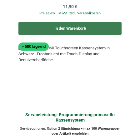
Regulärer Preis:
11,90 €
Preise exkl. MwSt. zzgl. Versandkosten
In den Warenkorb
> 500 lagernd
Serviceleistung: Programmierung primasello
Kassensystem
Serviceoptionen:
Option 2 (Einrichtung + max 100 Warengruppen
oder Artikel) empfohlen