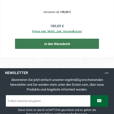
Varianten ab
130,00 €
Regulärer Preis:
180,00 €
Preise exkl. MwSt. zzgl. Versandkosten
In den Warenkorb
NEWSLETTER
Abonnieren Sie jetzt einfach unseren regelmäßig erscheinenden
Newsletter und Sie werden stets unter den Ersten sein, über neue
Produkte und Angebote informiert werden.
E-
Mail-
Adresse
*
Diese Seite ist durch reCAPTCHA geschützt und es gelten die